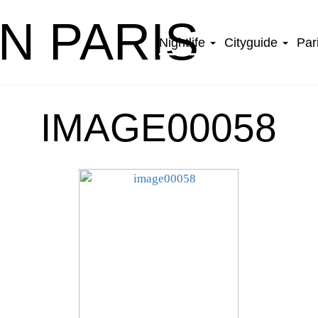
IN PARIS
Nightlife
Cityguide
Par
IMAGE00058