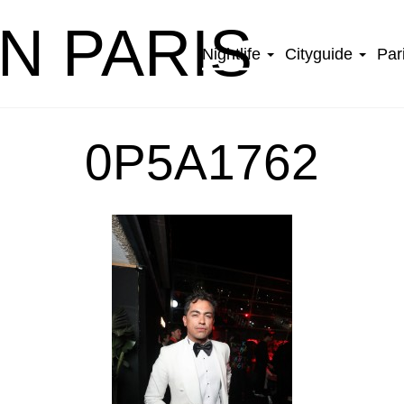
IN PARIS
Nightlife
Cityguide
Par
0P5A1762