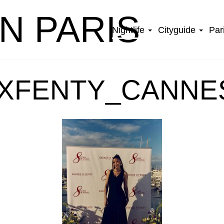
IN PARIS
Nightlife
Cityguide
Par
XFENTY_CANNES