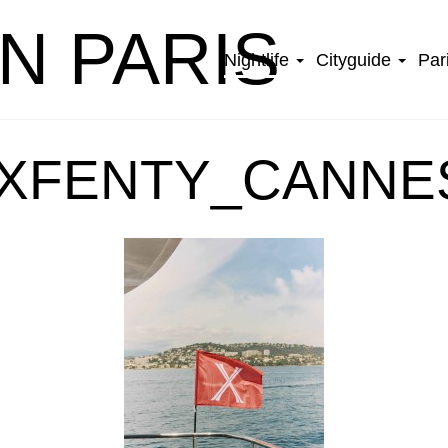
IN PARIS
Nightlife
Cityguide
Par
XFENTY_CANNES