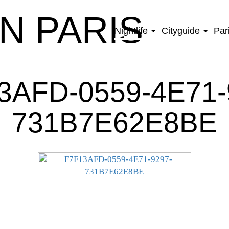
IN PARIS
Nightlife
Cityguide
Par
3AFD-0559-4E71-
731B7E62E8BE