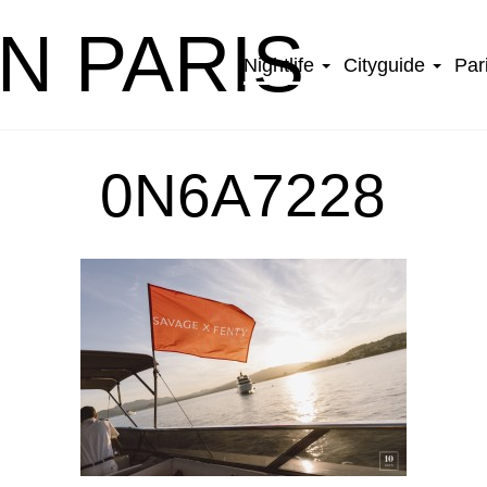
IN PARIS
Nightlife
Cityguide
Par
0N6A7228