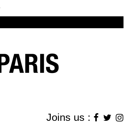
.
Joins us :