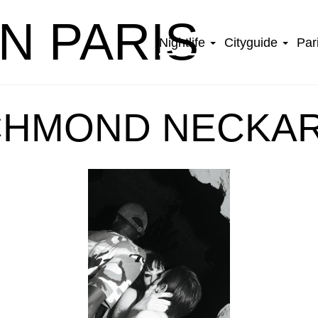
IN PARIS
Nightlife
Cityguide
Par
CHMOND NECKAR