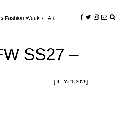
is Fashion Week
Art
FW SS27 –
[JULY-01-2026]