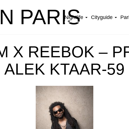
IN PARIS
Nightlife
Cityguide
Par
 X REEBOK – P
ALEK KTAAR-59