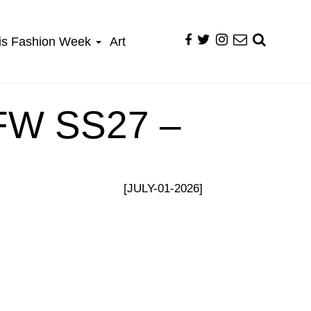
is Fashion Week
Art
FW SS27 –
[JULY-01-2026]