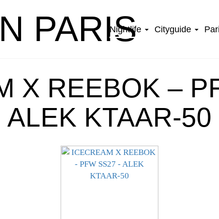
IN PARIS
Nightlife
Cityguide
Par
 X REEBOK – P
ALEK KTAAR-50