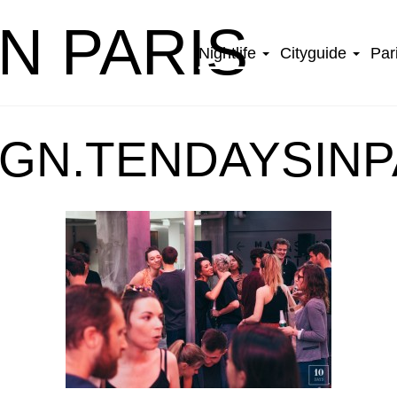
IN PARIS
Nightlife
Cityguide
Par
GN.TENDAYSINP