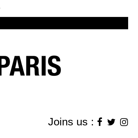
.
Joins us :