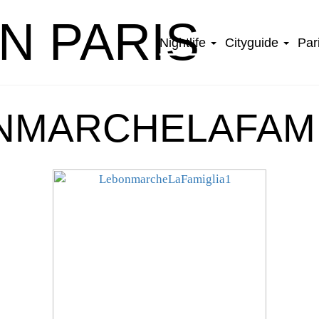
IN PARIS
Nightlife
Cityguide
Par
NMARCHELAFAMI