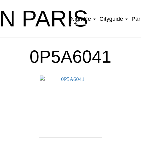
IN PARIS
Nightlife
Cityguide
Par
0P5A6041