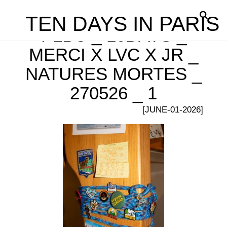
TEN DAYS IN PARIS
PLBC _ 10DAYS _
MERCI X LVC X JR _
NATURES MORTES _
270526 _ 1
[JUNE-01-2026]