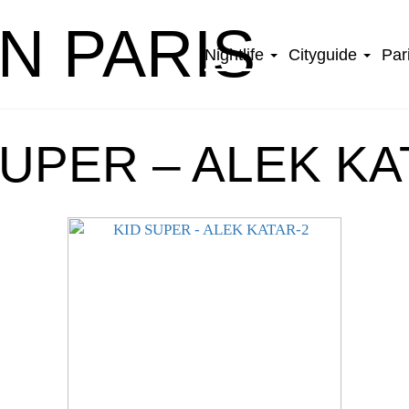
IN PARIS
Nightlife
Cityguide
Par
SUPER – ALEK KA