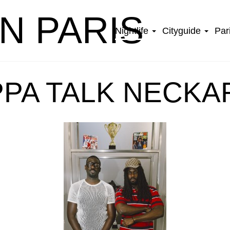
IN PARIS
Nightlife
Cityguide
Par
PA TALK NECKA