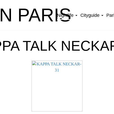
IN PARIS
Nightlife
Cityguide
Par
PA TALK NECKA