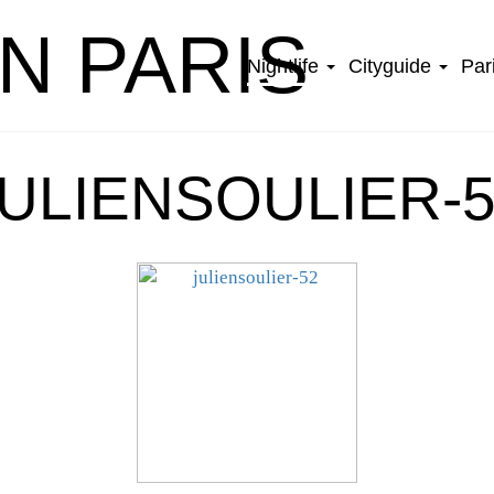
IN PARIS
Nightlife
Cityguide
Par
ULIENSOULIER-