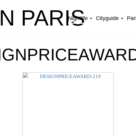
IN PARIS
Nightlife
Cityguide
Par
IGNPRICEAWARD