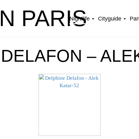
IN PARIS
Nightlife
Cityguide
Par
DELAFON – ALE