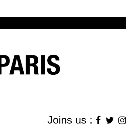
.
Joins us :