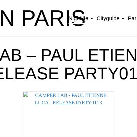
IN PARIS
Nightlife
Cityguide
Par
AB – PAUL ETIEN
ELEASE PARTY01