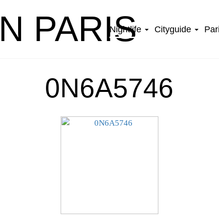
IN PARIS
Nightlife
Cityguide
Par
0N6A5746