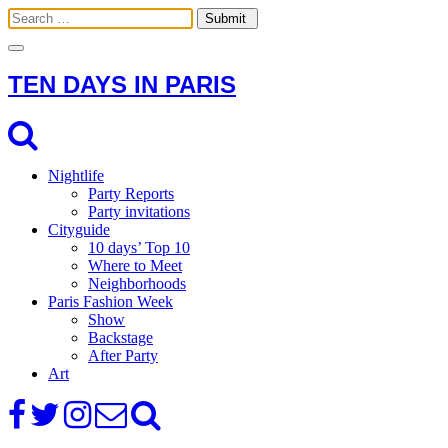
Toggle
navigation
TEN DAYS IN PARIS
Nightlife
Party Reports
Party invitations
Cityguide
10 days’ Top 10
Where to Meet
Neighborhoods
Paris Fashion Week
Show
Backstage
After Party
Art