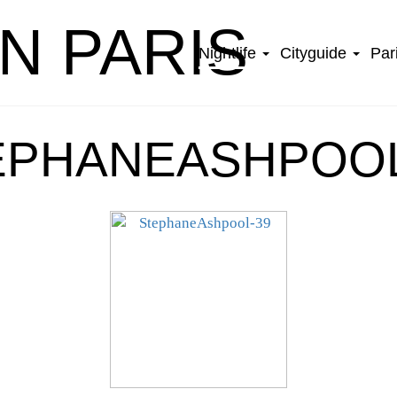
IN PARIS
Nightlife
Cityguide
Par
EPHANEASHPOOL