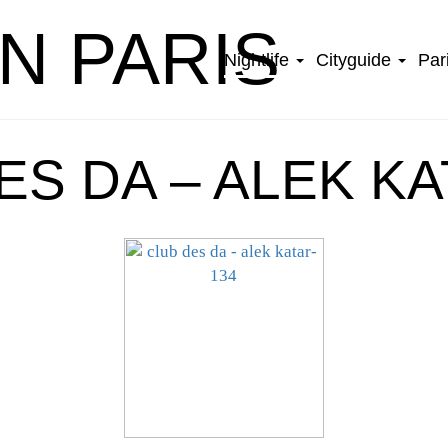
IN PARIS
Nightlife
Cityguide
Par
ES DA – ALEK KA