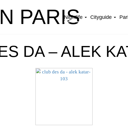
IN PARIS
Nightlife
Cityguide
Par
ES DA – ALEK KA