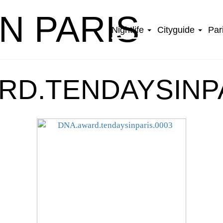
IN PARIS
Nightlife
Cityguide
Par
RD.TENDAYSINPA