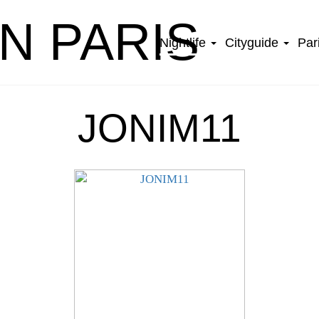
IN PARIS
Nightlife
Cityguide
Par
JONIM11