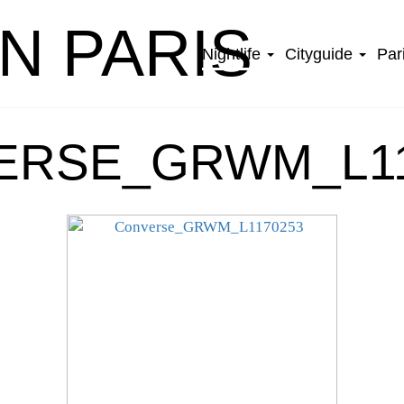
IN PARIS
Nightlife
Cityguide
Par
ERSE_GRWM_L11