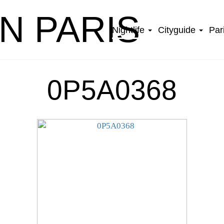
IN PARIS
Nightlife
Cityguide
Par
0P5A0368