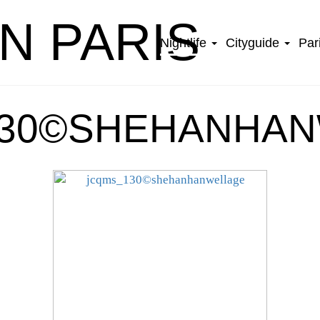
IN PARIS
Nightlife
Cityguide
Par
30©SHEHANHA