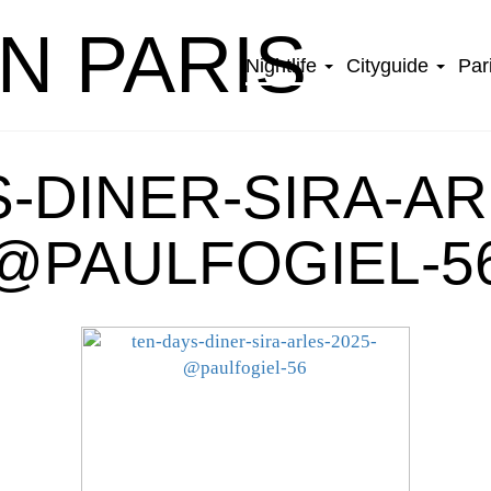
IN PARIS
Nightlife
Cityguide
Par
-DINER-SIRA-AR
@PAULFOGIEL-5