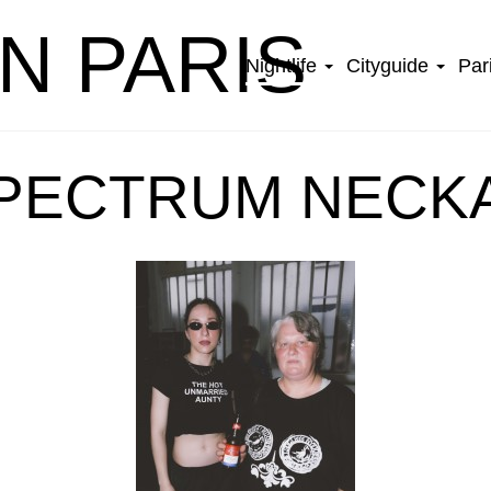
IN PARIS
Nightlife
Cityguide
Par
SPECTRUM NECKA